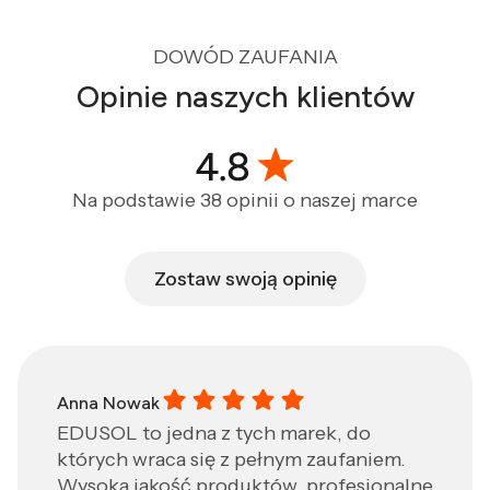
DOWÓD ZAUFANIA
Opinie naszych klientów
Na podstawie 38 opinii o naszej marce
Zostaw swoją opinię
Anna Nowak gave a rating of: 5
Anna Nowak
EDUSOL to jedna z tych marek, do
których wraca się z pełnym zaufaniem.
Wysoka jakość produktów, profesjonalne