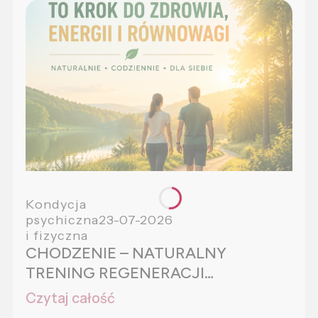
Kondycja
psychiczna
23-07-2026
i fizyczna
CHODZENIE – NATURALNY
TRENING REGENERACJI
ORGANIZMU
Czytaj całość