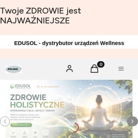
Twoje ZDROWIE jest
NAJWAŻNIEJSZE
EDUSOL - dystrybutor urządzeń Wellness
Produkty w koszyk
Zaloguj się
Koszyk
Menu