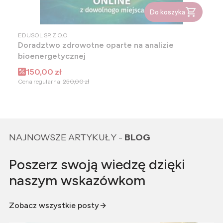
Do koszyka
PRODUCENT
EDUSOL SP. Z O.O.
Doradztwo zdrowotne oparte na analizie
bioenergetycznej
Cena promocyjna
150,00 zł
Cena regularna:
250,00 zł
NAJNOWSZE ARTYKUŁY -
BLOG
Poszerz swoją wiedzę dzięki
naszym wskazówkom
Zobacz wszystkie posty