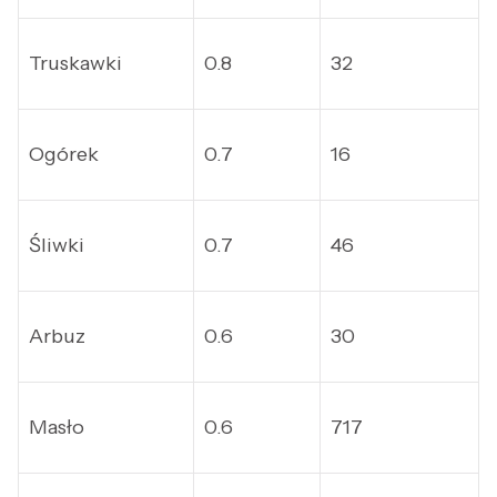
Truskawki
0.8
32
Ogórek
0.7
16
Śliwki
0.7
46
Arbuz
0.6
30
Masło
0.6
717