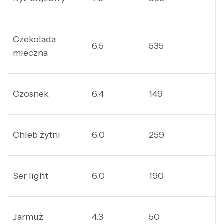
Czekolada
6.5
535
mleczna
Czosnek
6.4
149
Chleb żytni
6.0
259
Ser light
6.0
190
Jarmuż
4.3
50