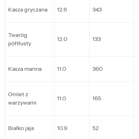
Kasza gryczana
12.6
343
Twaróg
12.0
133
półtłusty
Kasza manna
11.0
360
Omlet z
11.0
165
warzywami
Białko jaja
10.9
52