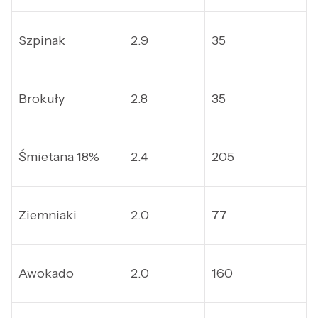
Szpinak
2.9
35
Brokuły
2.8
35
Śmietana 18%
2.4
205
Ziemniaki
2.0
77
Awokado
2.0
160