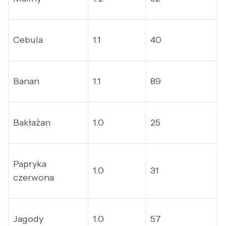
Cebula
1.1
40
Banan
1.1
89
Bakłażan
1.0
25
Papryka
1.0
31
czerwona
Jagody
1.0
57