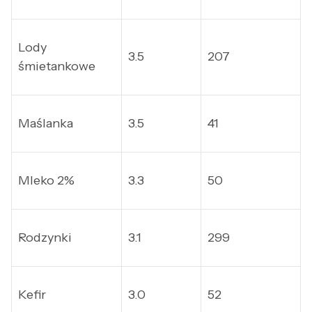
Lody
3.5
207
śmietankowe
Maślanka
3.5
41
Mleko 2%
3.3
50
Rodzynki
3.1
299
Kefir
3.0
52