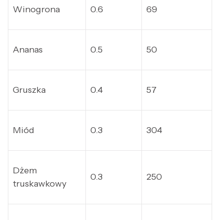
Winogrona
0.6
69
Ananas
0.5
50
Gruszka
0.4
57
Miód
0.3
304
Dżem
0.3
250
truskawkowy