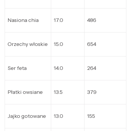
Nasiona chia
17.0
486
Orzechy włoskie
15.0
654
Ser feta
14.0
264
Płatki owsiane
13.5
379
Jajko gotowane
13.0
155