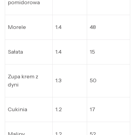
pomidorowa
Morele
1.4
48
Sałata
1.4
15
Zupa krem z
1.3
50
dyni
Cukinia
1.2
17
Maliny
1.2
52