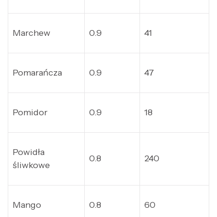
Marchew
0.9
41
Pomarańcza
0.9
47
Pomidor
0.9
18
Powidła
0.8
240
śliwkowe
Mango
0.8
60