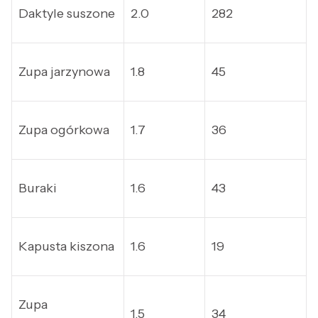
Daktyle suszone
2.0
282
Zupa jarzynowa
1.8
45
Zupa ogórkowa
1.7
36
Buraki
1.6
43
Kapusta kiszona
1.6
19
Zupa
1.5
34