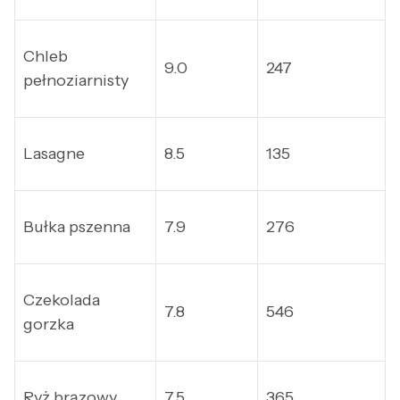
Chleb
9.0
247
pełnoziarnisty
Lasagne
8.5
135
Bułka pszenna
7.9
276
Czekolada
7.8
546
gorzka
Ryż brązowy
7.5
365