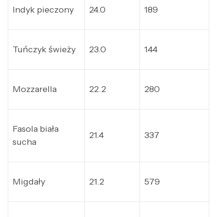
Indyk pieczony
24.0
189
Tuńczyk świeży
23.0
144
Mozzarella
22.2
280
Fasola biała
21.4
337
sucha
Migdały
21.2
579