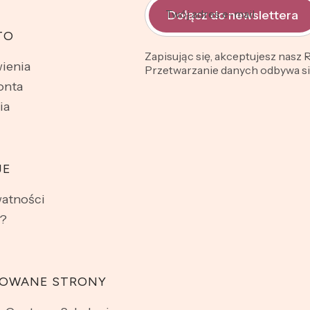
Twój adres e-mail
Dołącz do newslettera
TO
Zapisując się, akceptujesz nasz
ienia
Przetwarzanie danych odbywa się
onta
ia
JE
watności
?
OWANE STRONY