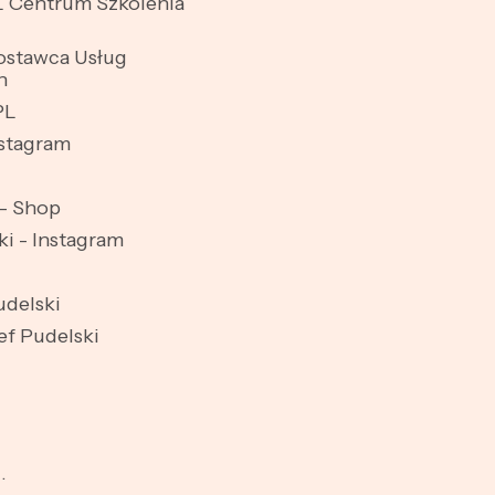
 Centrum Szkolenia
stawca Usług
h
PL
stagram
- Shop
ki - Instagram
udelski
ef Pudelski
.