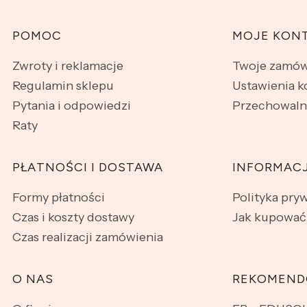
Linki w stopce
POMOC
MOJE KON
Zwroty i reklamacje
Twoje zamów
Regulamin sklepu
Ustawienia k
Pytania i odpowiedzi
Przechowaln
Raty
PŁATNOŚCI I DOSTAWA
INFORMAC
Formy płatności
Polityka pry
Czas i koszty dostawy
Jak kupować
Czas realizacji zamówienia
O NAS
REKOMEND