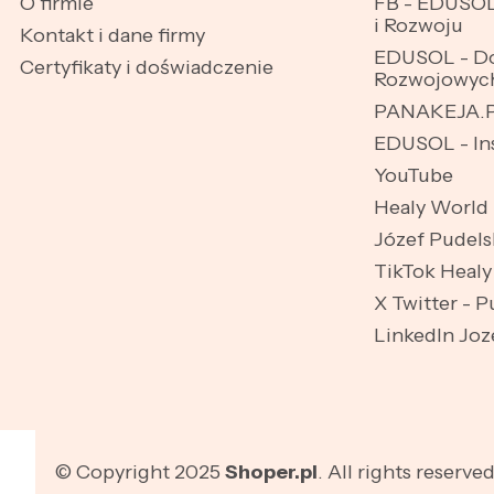
O firmie
FB - EDUSOL
i Rozwoju
Kontakt i dane firmy
EDUSOL - Do
Certyfikaty i doświadczenie
Rozwojowyc
PANAKEJA.
EDUSOL - In
YouTube
Healy World 
Józef Pudels
TikTok Healy
X Twitter - P
LinkedIn Joz
© Copyright 2025
Shoper.pl
. All rights reserved