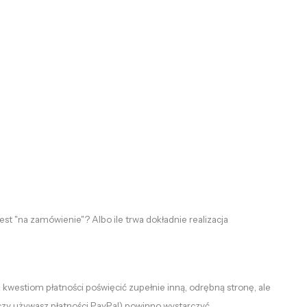
jest "na zamówienie"? Albo ile trwa dokładnie realizacja
 kwestiom płatności poświęcić zupełnie inną, odrębną stronę, ale
i czy używasz płatności PayPal) powinno wystarczyć.