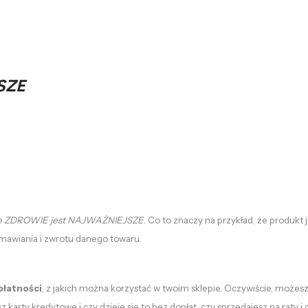
SZE
e ZDROWIE jest NAJWAŻNIEJSZE
. Co to znaczy na przykład, że produkt 
amawiania i zwrotu danego towaru.
łatności
, z jakich można korzystać w twoim sklepie. Oczywiście, możesz
 karty kredytowe i czy dzieje się to bez dopłat, czy sprzedajesz na raty 