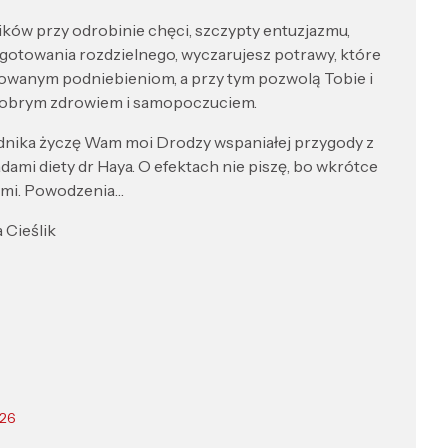
ików przy odrobinie chęci, szczypty entuzjazmu,
 gotowania rozdzielnego, wyczarujesz potrawy, które
nowanym podniebieniom, a przy tym pozwolą Tobie i
ę dobrym zdrowiem i samopoczuciem.
adnika życzę Wam moi Drodzy wspaniałej przygody z
mi diety dr Haya. O efektach nie piszę, bo wkrótce
sami. Powodzenia…
eślik
026