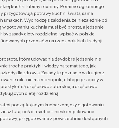
olskiej kuchni lubimy i cenimy. Pomimo ogromnego
zy przygotowują potrawy kuchni świata, sama
ych smakach. Wychodzę z założenia, że niezależnie od
ą w gotowaniu, kuchnia musi być prosta, a jedzenie
 by zasady diety rozdzielnej wpisać w polskie
afinowanych przepisów na rzecz polskich tradycji
ej prostota, która udowadnia, żevdobre jedzenie nie
nie trochę praktyki i wiedzy na temat tego, jak
 szkody dla zdrowia. Zasady te poznacie w drugim z
towanie nikt nie ma monopolu, dlatego przepisy w
o praktyka” są częściowo autorskie, a częściowo
ykujących dietę rozdzielną.
 jesteś początkującym kucharzem, czy o gotowaniu
ziesz tutaj coś dla siebie - nieskomplikowane
e potrawy, przygotowane z powszechnie dostępnych