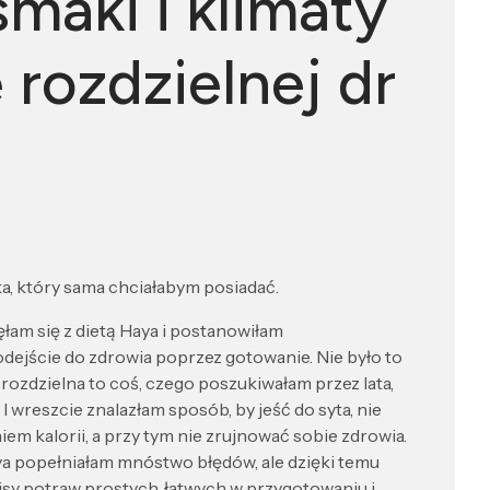
smaki i klimaty
 rozdzielnej dr
a, który sama chciałabym posiadać.
łam się z dietą Haya i postanowiłam
ejście do zdrowia poprzez gotowanie. Nie było to
ta rozdzielna to coś, czego poszukiwałam przez lata,
 I wreszcie znalazłam sposób, by jeść do syta, nie
iem kalorii, a przy tym nie zrujnować sobie zdrowia.
ya popełniałam mnóstwo błędów, ale dzięki temu
isy potraw prostych, łatwych w przygotowaniu i