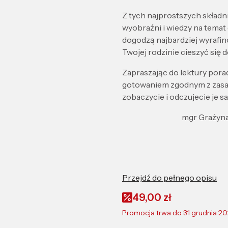
Z tych najprostszych składn
wyobraźni i wiedzy na temat
dogodzą najbardziej wyrafi
Twojej rodzinie cieszyć si
Zapraszając do lektury por
gotowaniem zgodnym z zasada
zobaczycie i odczujecie je 
mgr Grażyna Ci
Przejdź do pełnego opisu
49,00 zł
Promocja trwa do 31 grudnia 2