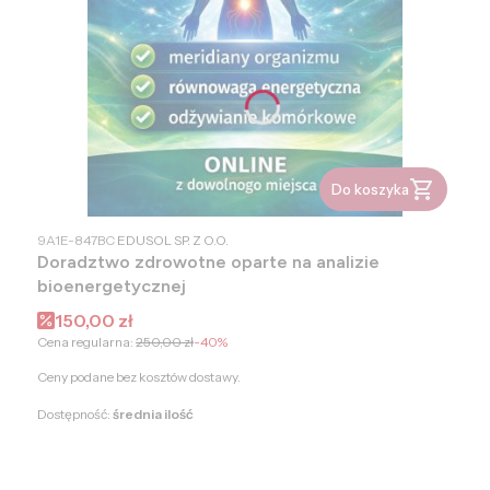
Do koszyka
PRODUCENT
9A1E-847BC
EDUSOL SP. Z O.O.
Doradztwo zdrowotne oparte na analizie
bioenergetycznej
Cena promocyjna
150,00 zł
Cena regularna:
250,00 zł
-40%
Ceny podane bez kosztów dostawy.
Dostępność:
średnia ilość