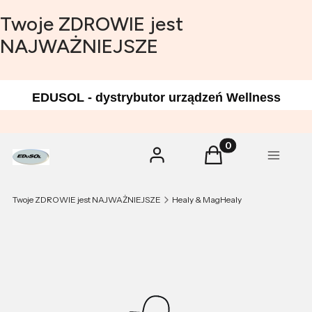
Twoje ZDROWIE jest
NAJWAŻNIEJSZE
EDUSOL - dystrybutor urządzeń Wellness
Produkty w koszyk
Zaloguj się
Koszyk
Menu
Twoje ZDROWIE jest NAJWAŻNIEJSZE
Healy & MagHealy