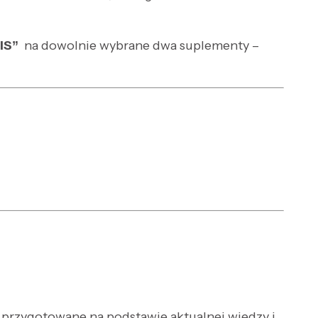
IS”
na dowolnie wybrane dwa suplementy –
y przygotowane na podstawie aktualnej wiedzy i