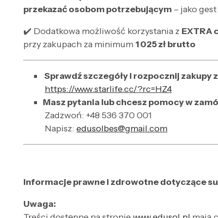
przekazać osobom potrzebującym
– jako gest
✔️ Dodatkowa możliwość korzystania z
EXTRA c
przy zakupach za minimum
1
025 z
ł
brutto
Sprawdź szczegóły i rozpocznij zakupy z
https://www.starlife.cc/?rc=HZ4
Masz pytania lub chcesz pomocy w zam
Zadzwoń: +48 536 370 001
Napisz:
edusolbes@gmail.com
Informacje prawne i zdrowotne dotyczące su
Uwaga:
Treści dostępne na stronie
www.edusol.pl
mają c