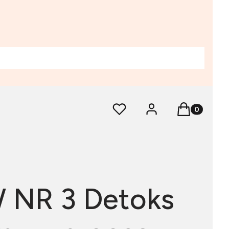
Produkty w 
Ulubione
Zaloguj się
Koszyk
 NR 3 Detoks