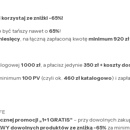
orzystaj ze zniżki -65%!
 być tańszy nawet o
65%
!
miesięcy
, na łączną zapłaconą kwotę
minimum 920 zł
talogowej
1
000 z
ł
, a płacisz jedynie
350 zł + koszty d
a minimum
100 PV
(czyli ok.
460 zł katalogowo
) i zapł
FE
cznej promocji „1+1 GRATIS”
– przy dowolnych zaku
WY dowolnych produktów ze zniżką -65%
za mini