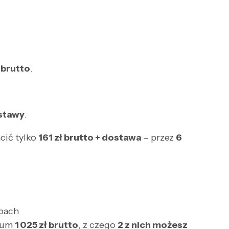
 brutto
.
ostawy
.
acić tylko
161 zł brutto + dostawa
– przez
6
pach
mum
1
025 z
ł
brutto
, z czego
2 z nich możesz