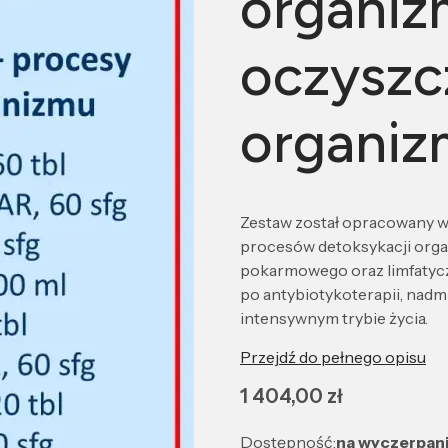
organiz
oczyszc
organi
Zestaw został opracowany 
procesów detoksykacji orga
pokarmowego oraz limfatycz
po antybiotykoterapii, nadm
intensywnym trybie życia.
Przejdź do pełnego opisu
Cena
1 404,00 zł
Dostępność:
na wyczerpan