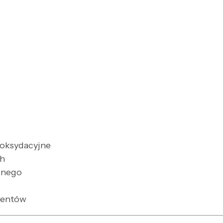
yoksydacyjne
ch
znego
mentów