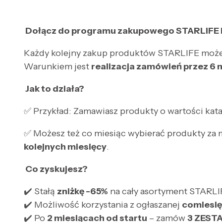
Dołącz do programu zakupowego STARLIFE i k
Każdy kolejny zakup produktów STARLIFE może
Warunkiem jest
realizacja zamówień przez 6 
Jak to działa?
✅ Przykład: Zamawiasz produkty o wartości ka
✅ Możesz też co miesiąc wybierać produkty z
kolejnych miesięcy
.
Co zyskujesz?
✔️ Stałą
zniżkę -65%
na cały asortyment STARLI
✔️ Możliwość korzystania z ogłaszanej
comiesię
✔️ Po
2 miesiącach od startu
– zamów
3 ZESTA