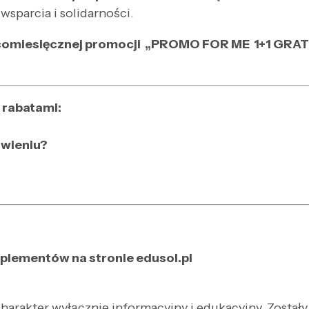
 wsparcia i solidarności.
omiesięcznej promocji „PROMO FOR ME 1+1 GRAT
 rabatami:
ówieniu?
plementów na stronie edusol.pl
harakter wyłącznie informacyjny i edukacyjny. Został