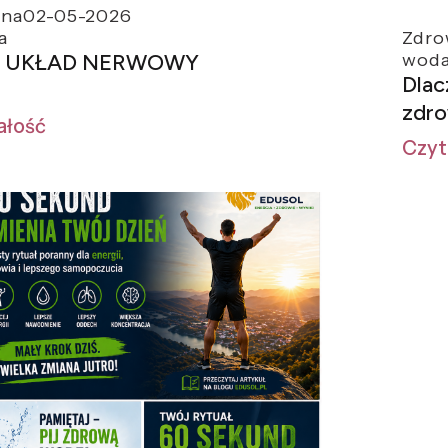
zna
02-05-2026
a
Zdro
I UKŁAD NERWOWY
wod
Dlac
zdro
ałość
Czyt