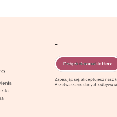
-
Twój adres e-mail
Dołącz do newslettera
TO
Zapisując się, akceptujesz nasz
ienia
Przetwarzanie danych odbywa się
onta
ia