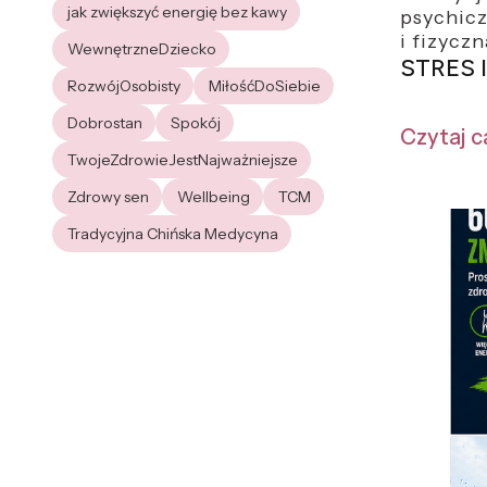
jak zwiększyć energię bez kawy
psychic
i fizyczn
WewnętrzneDziecko
STRES 
RozwójOsobisty
MiłośćDoSiebie
Dobrostan
Spokój
Czytaj c
TwojeZdrowieJestNajważniejsze
Zdrowy sen
Wellbeing
TCM
Tradycyjna Chińska Medycyna