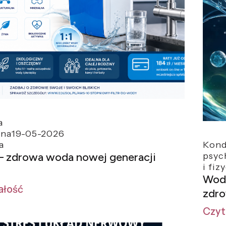
a
zna
19-05-2026
a
Kond
 zdrowa woda nowej generacji
psyc
i fiz
Woda
ałość
zdro
Czyt