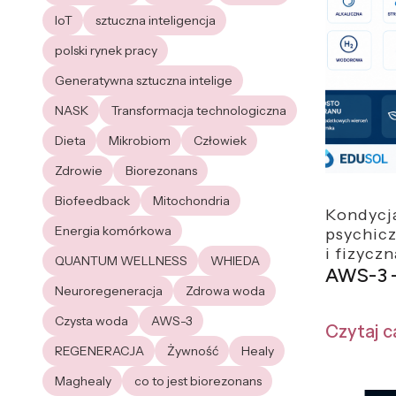
IoT
sztuczna inteligencja
polski rynek pracy
Generatywna sztuczna intelige
NASK
Transformacja technologiczna
Dieta
Mikrobiom
Człowiek
Zdrowie
Biorezonans
Biofeedback
Mitochondria
Kondycj
Energia komórkowa
psychic
i fizyczn
QUANTUM WELLNESS
WHIEDA
AWS-3 –
Neuroregeneracja
Zdrowa woda
Czysta woda
AWS-3
Czytaj c
REGENERACJA
Żywność
Healy
Maghealy
co to jest biorezonans