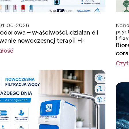
01-06-2026
Kond
dorowa – właściwości, działanie i
psyc
i fiz
wanie nowoczesnej terapii H₂
Bior
ałość
cora
Czyt