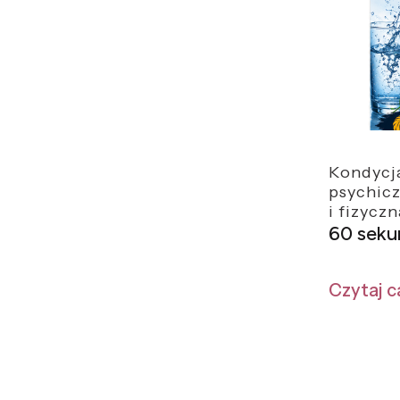
Kondycj
psychic
i fizyczn
60 seku
Czytaj c