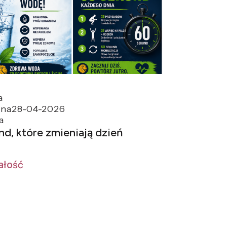
a
zna
28-04-2026
a
nd, które zmieniają dzień
ałość