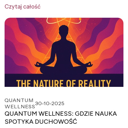
dnia?
Czytaj całość
QUANTUM
30-10-2025
WELLNESS
QUANTUM WELLNESS: GDZIE NAUKA
SPOTYKA DUCHOWOŚĆ