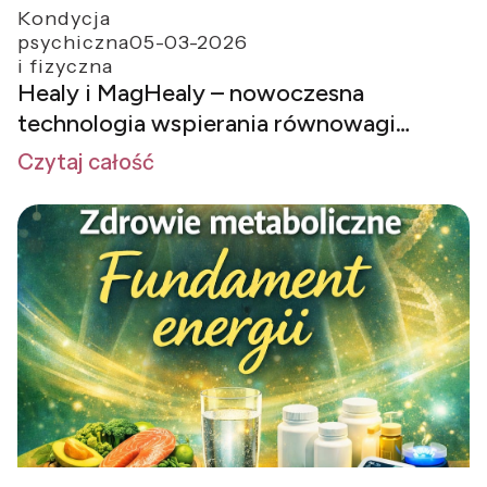
Kondycja
psychiczna
05-03-2026
i fizyczna
Healy i MagHealy – nowoczesna
technologia wspierania równowagi
organizmu człowieka
Czytaj całość