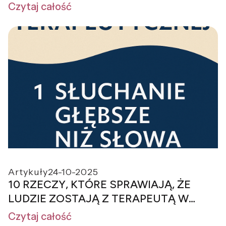
Czytaj całość
Artykuły
24-10-2025
10 RZECZY, KTÓRE SPRAWIAJĄ, ŻE
LUDZIE ZOSTAJĄ Z TERAPEUTĄ W
KONTAKCIE
Czytaj całość