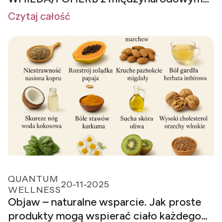
sukcesem
Czytaj całość
QUANTUM
20-11-2025
WELLNESS
Objaw – naturalne wsparcie. Jak proste
produkty mogą wspierać ciało każdego