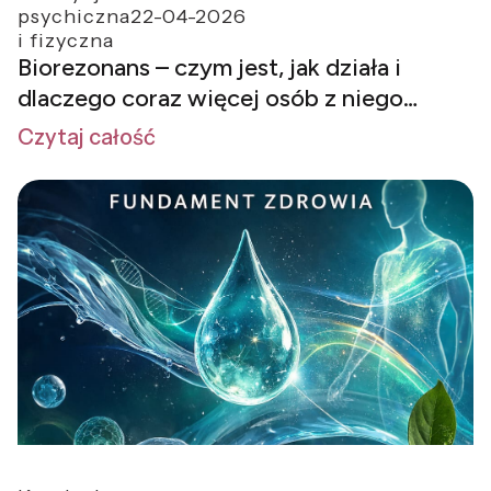
psychiczna
22-04-2026
i fizyczna
Biorezonans – czym jest, jak działa i
dlaczego coraz więcej osób z niego
korzysta?
Czytaj całość