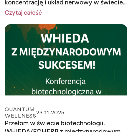
koncentrację i układ nerwowy w świecie
przeciążenia bodźcami?
Czytaj całość
QUANTUM
23-11-2025
WELLNESS
Przełom w świecie biotechnologii.
WHIEDA/FOHERB z międzynarodowym