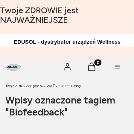
Twoje ZDROWIE jest
NAJWAŻNIEJSZE
EDUSOL - dystrybutor urządzeń Wellness
Produkty w koszyk
Zaloguj się
Koszyk
Menu
Twoje ZDROWIE jest NAJWAŻNIEJSZE
Blog
Wpisy oznaczone tagiem
"Biofeedback"