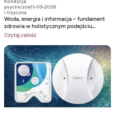
Kondycja
psychiczna
11-03-2026
i fizyczna
Woda, energia i informacja – fundament
zdrowia w holistycznym podejściu
EDUSOL
Czytaj całość