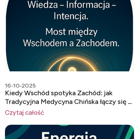
16-10-2025
Kiedy Wschód spotyka Zachód: jak
Tradycyjna Medycyna Chińska łączy się z
fizyką kwantową i biorezonansem
Czytaj całość